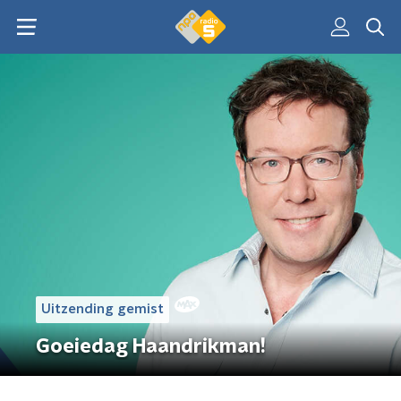
Uitzending gemist
Goeiedag Haandrikman!