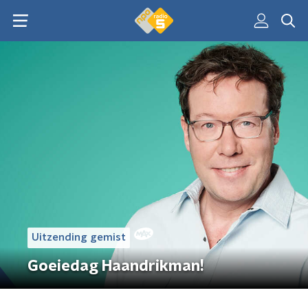
Uitzending gemist
Goeiedag Haandrikman!