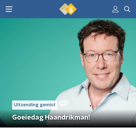
Uitzending gemist
Goeiedag Haandrikman!