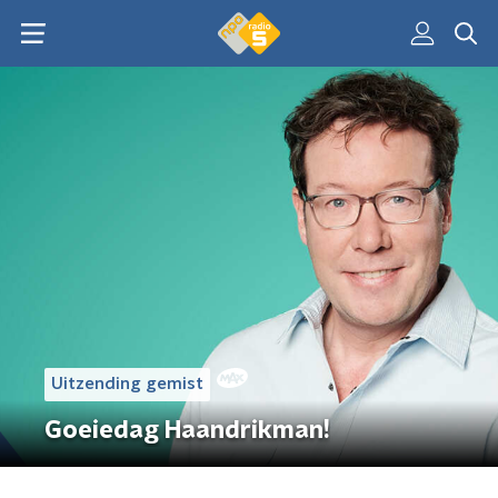
Uitzending gemist
Goeiedag Haandrikman!