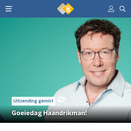
Uitzending gemist
Goeiedag Haandrikman!