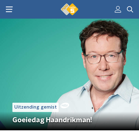
Uitzending gemist
Goeiedag Haandrikman!