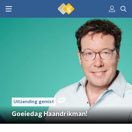
Uitzending gemist
Goeiedag Haandrikman!