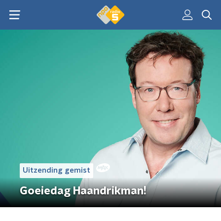
Uitzending gemist
Goeiedag Haandrikman!