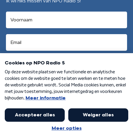
Ik wil niks missen van NPO Radio 5!
Aanmelden
Algemene voorwaarden
Privacybeleid
Cookiebeleid