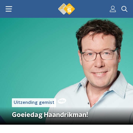
Uitzending gemist
Goeiedag Haandrikman!