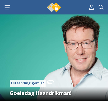
Uitzending gemist
Goeiedag Haandrikman!