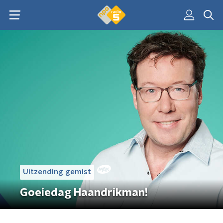
Uitzending gemist
Goeiedag Haandrikman!