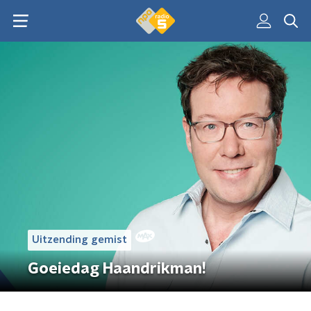
Uitzending gemist
Goeiedag Haandrikman!