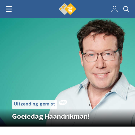
Uitzending gemist
Goeiedag Haandrikman!