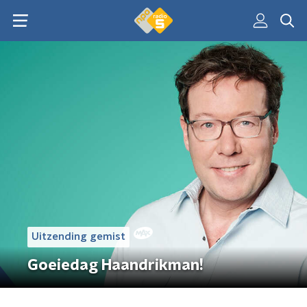
Uitzending gemist
Goeiedag Haandrikman!