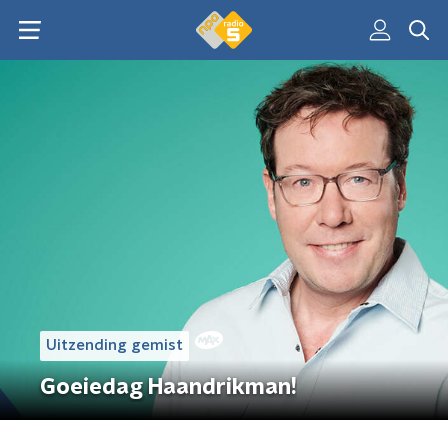
Uitzending gemist
Goeiedag Haandrikman!