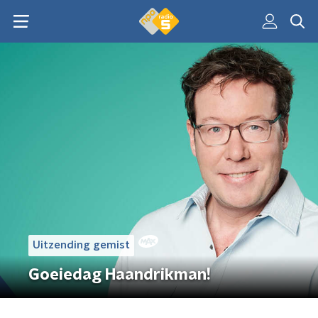
Uitzending gemist
Goeiedag Haandrikman!