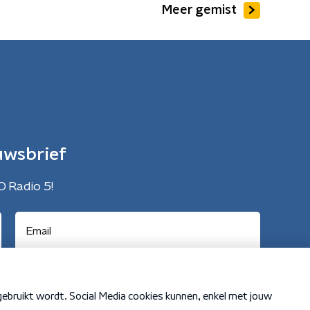
Meer gemist
uwsbrief
O Radio 5!