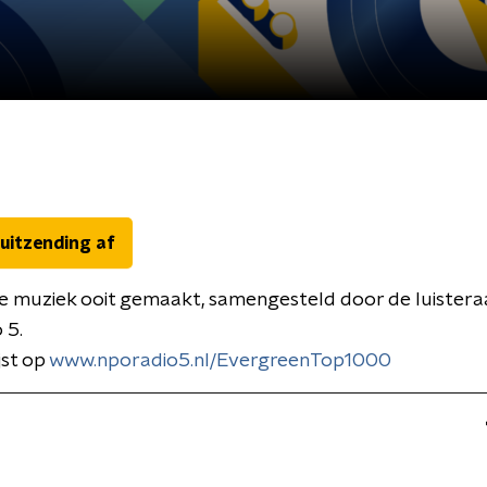
 uitzending af
e muziek ooit gemaakt, samengesteld door de luistera
 5.
ijst op
www.nporadio5.nl/EvergreenTop1000