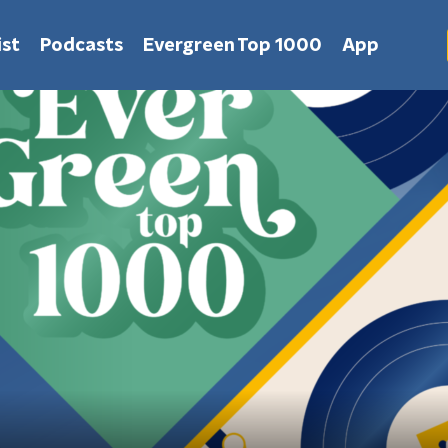
st
Podcasts
Evergreen Top 1000
App