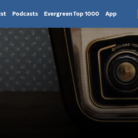
st
Podcasts
Evergreen Top 1000
App