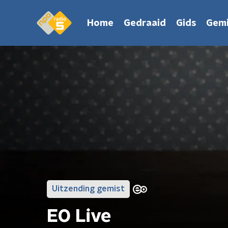
Home
Gedraaid
Gids
Gemi
Uitzending gemist
EO Live