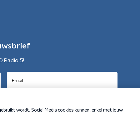
uwsbrief
O Radio 5!
Cookiebeleid