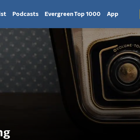
st
Podcasts
Evergreen Top 1000
App
ng