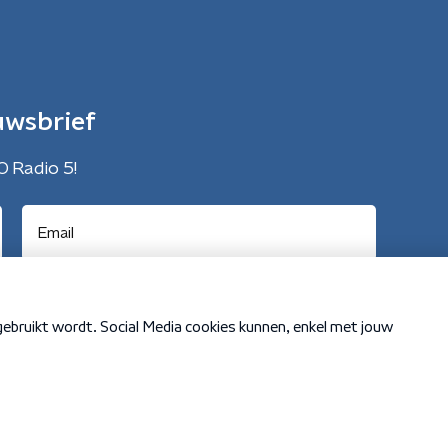
uwsbrief
O Radio 5!
Cookiebeleid