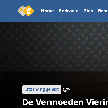
Home
Gedraaid
Gids
Gemi
Uitzending gemist
De Vermoeden Vieri