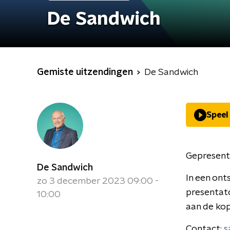
De Sandwich
Gemiste uitzendingen
De Sandwich
Speel
Gepresent
De Sandwich
In een ont
zo 3 december 2023 09:00 -
presentat
10:00
aan de kop
Contact:
s