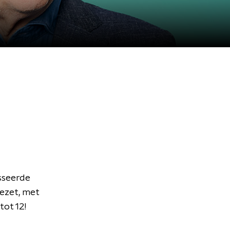
sseerde
ezet, met
tot 12!