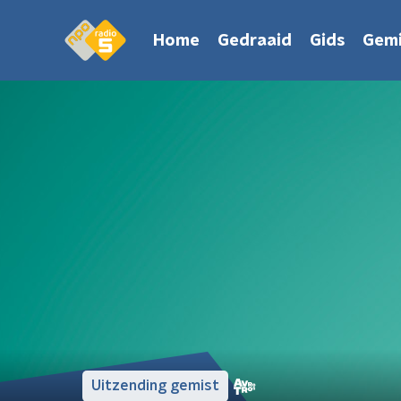
Home
Gedraaid
Gids
Gemi
Uitzending gemist