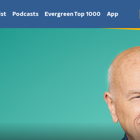
st
Podcasts
Evergreen Top 1000
App