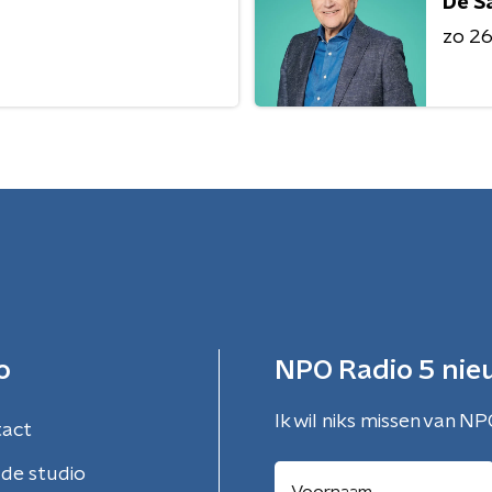
De S
zo 26 
o
NPO Radio 5 nie
Ik wil niks missen van NP
tact
de studio