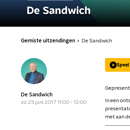
De Sandwich
Gemiste uitzendingen
De Sandwich
Speel
Gepresent
De Sandwich
In een ont
zo 25 juni 2017 11:00 - 12:00
presentat
met aan de