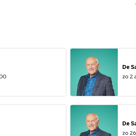
De S
:00
zo 2 
De S
zo 26 