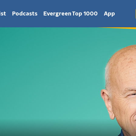
st
Podcasts
Evergreen Top 1000
App