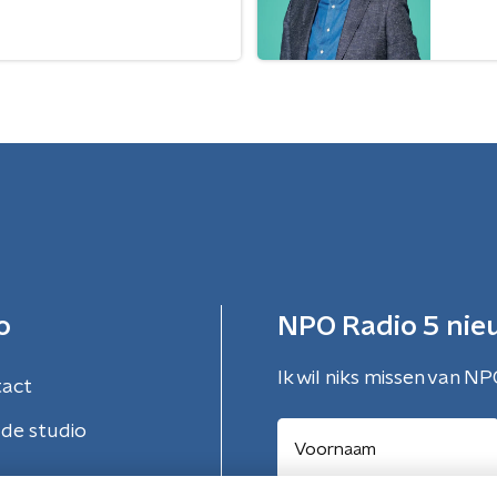
o
NPO Radio 5 nie
Ik wil niks missen van NP
tact
de studio