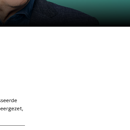
sseerde
neergezet,