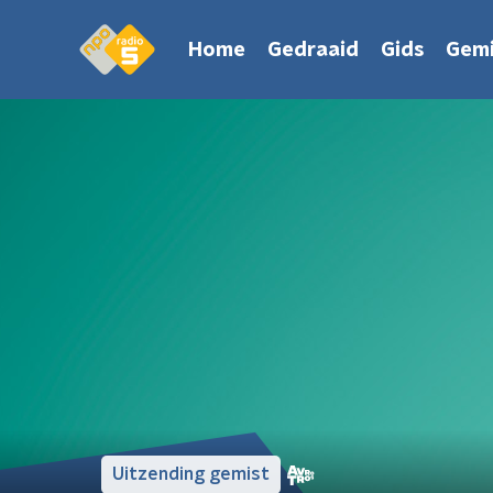
Home
Gedraaid
Gids
Gemi
Uitzending gemist