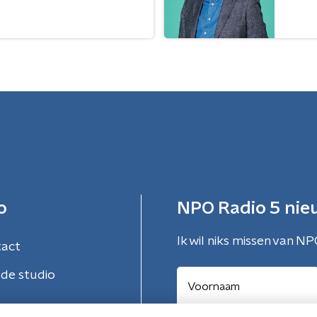
o
NPO Radio 5 nie
Ik wil niks missen van NP
tact
de studio