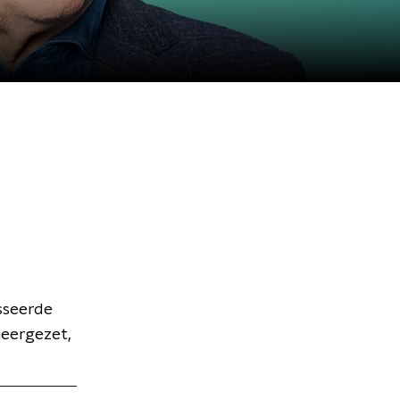
sseerde
neergezet,