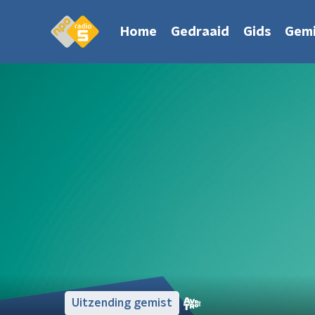
Home
Gedraaid
Gids
Gemi
Uitzending gemist