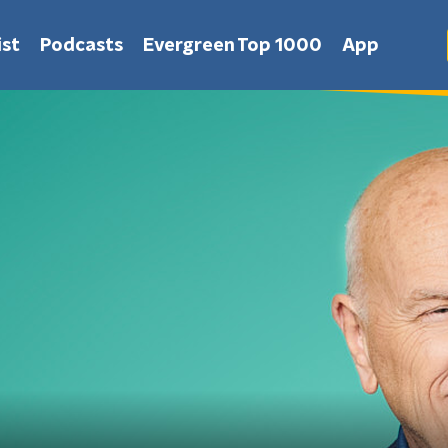
st
Podcasts
Evergreen Top 1000
App