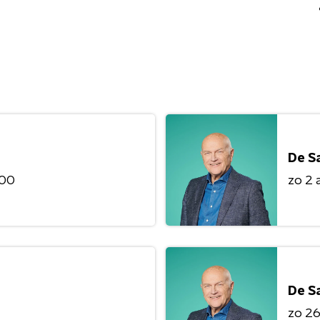
De S
:00
zo 2 
De S
zo 26 