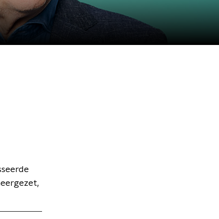
sseerde
neergezet,