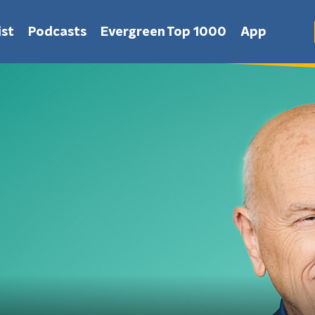
st
Podcasts
Evergreen Top 1000
App