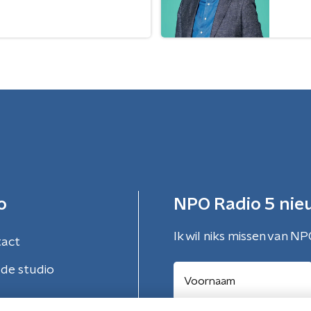
o
NPO Radio 5 nie
Ik wil niks missen van NP
tact
de studio