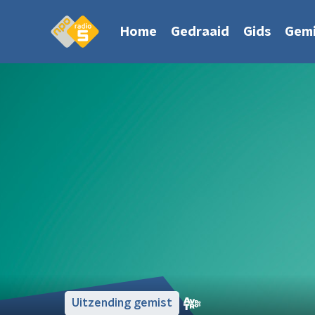
Home
Gedraaid
Gids
Gemi
Uitzending gemist