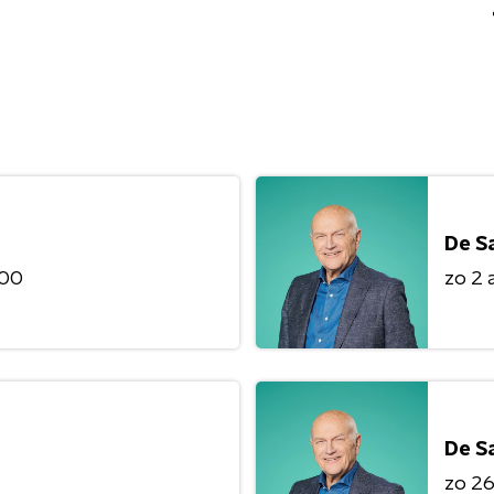
De S
:00
zo 2 
De S
zo 26 