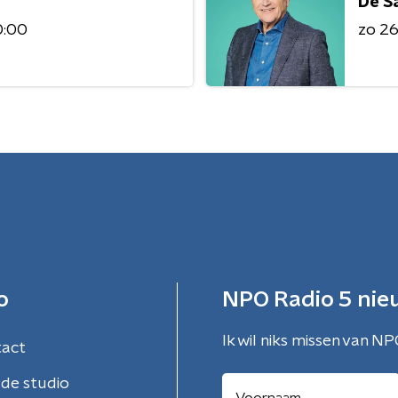
De S
0:00
zo 26 
o
NPO Radio 5 nie
Ik wil niks missen van NP
tact
de studio