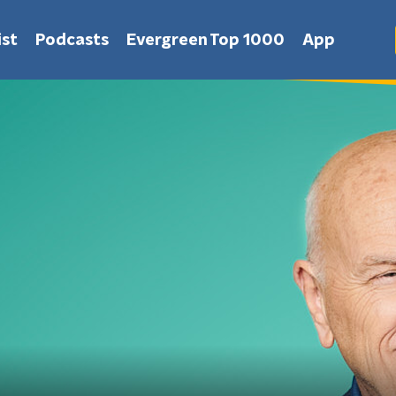
st
Podcasts
Evergreen Top 1000
App