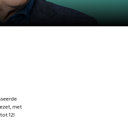
sseerde
ezet, met
tot 12!