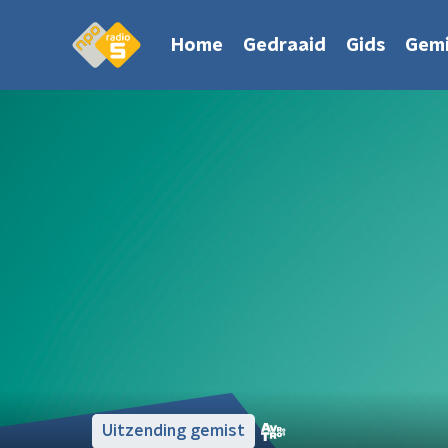
Home
Gedraaid
Gids
Gemi
Uitzending gemist