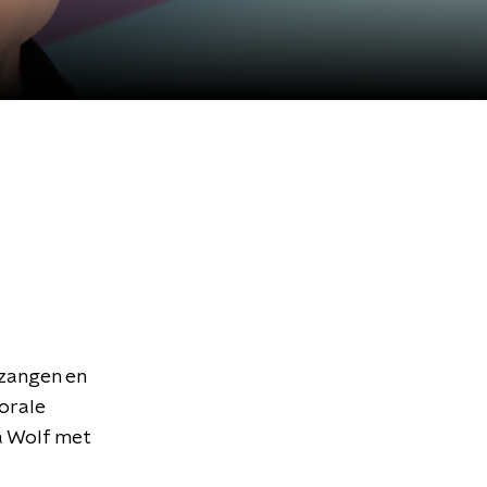
fzangen en
torale
ja Wolf met