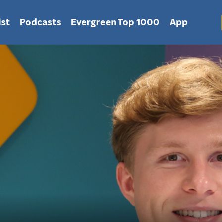
st
Podcasts
Evergreen Top 1000
App