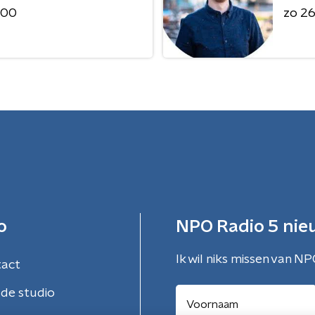
:00
zo 26 
o
NPO Radio 5 nie
Ik wil niks missen van NP
tact
de studio