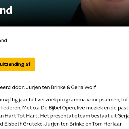
and
and
 uitzending af
eerd door:
Jurjen ten Brinke & Gerja Wolf
n vijftig jaar hét verzoekprogramma voor psalmen, lo
e liederen. Met o.a De Bijbel Open, live muziek en de pas
an Hart Tot Hart’. Het presentatieteam bestaat uit Ger
d Elsbeth Gruteke, Jurjen ten Brinke en Tom Herlaar.