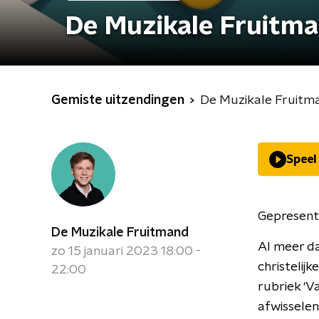
De Muzikale Fruitm
Gemiste uitzendingen
De Muzikale Fruitm
Speel
Gepresent
De Muzikale Fruitmand
Al meer da
zo 15 januari 2023 18:00 -
christelijk
22:00
rubriek ‘V
afwisselen