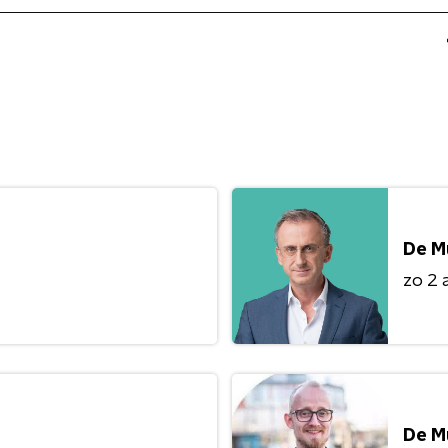
De M
zo 2 
De M