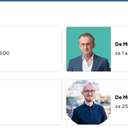
De M
3:00
za 1 
De M
za 25 