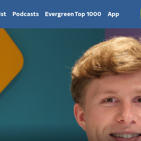
st
Podcasts
Evergreen Top 1000
App