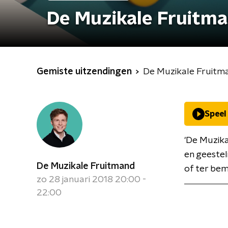
De Muzikale Fruitm
Gemiste uitzendingen
De Muzikale Fruitm
Speel
'De Muzik
en geestel
De Muzikale Fruitmand
of ter bem
zo 28 januari 2018 20:00 -
22:00