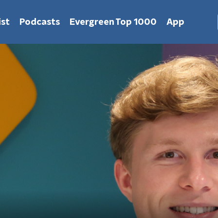
st
Podcasts
Evergreen Top 1000
App