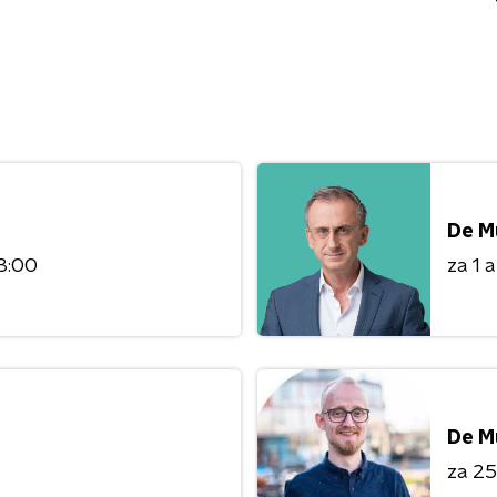
De M
3:00
za 1 
De M
za 25 