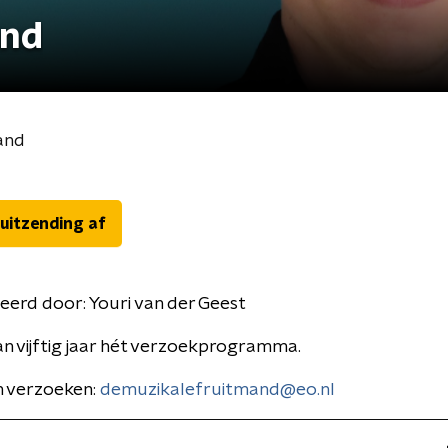
and
and
 uitzending af
eerd door:
Youri van der Geest
n vijftig jaar hét verzoekprogramma.
n verzoeken:
demuzikalefruitmand@eo.nl