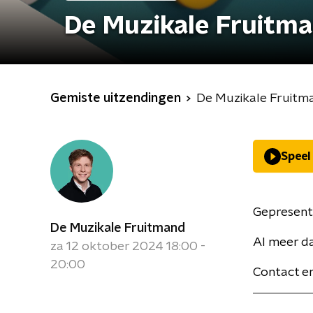
De Muzikale Fruitm
Gemiste uitzendingen
De Muzikale Fruitm
Speel
Gepresent
De Muzikale Fruitmand
Al meer da
za 12 oktober 2024 18:00 -
20:00
Contact e