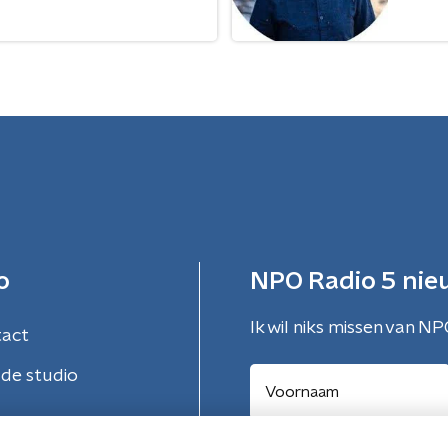
o
NPO Radio 5 nie
Ik wil niks missen van NP
tact
de studio