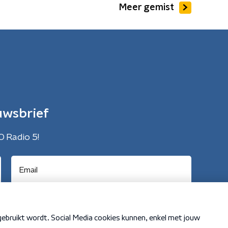
Meer gemist
uwsbrief
O Radio 5!