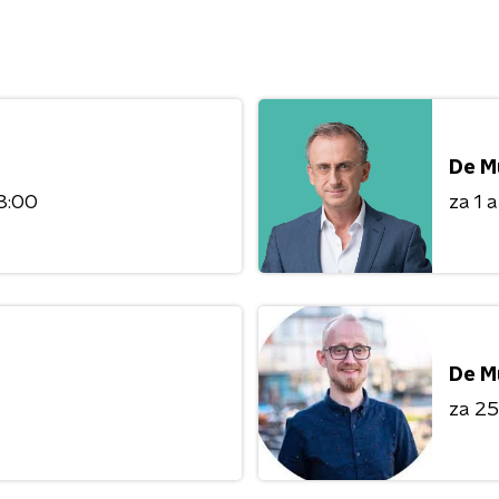
De M
3:00
za 1 
De M
za 25 