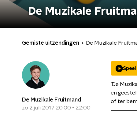
De Muzikale Fruitm
Gemiste uitzendingen
De Muzikale Fruitm
Speel
'De Muzik
en geestel
De Muzikale Fruitmand
of ter bem
zo 2 juli 2017 20:00 - 22:00