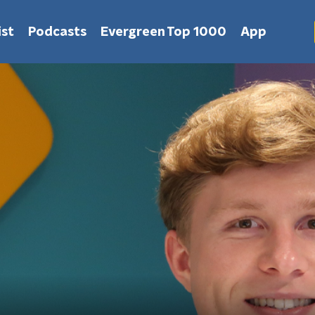
st
Podcasts
Evergreen Top 1000
App