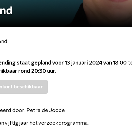
and
and
ending staat gepland voor
13 januari 2024 van 18:00 t
chikbaar rond
20:30
uur.
nkort beschikbaar
eerd door:
Petra de Joode
n vijftig jaar hét verzoekprogramma.