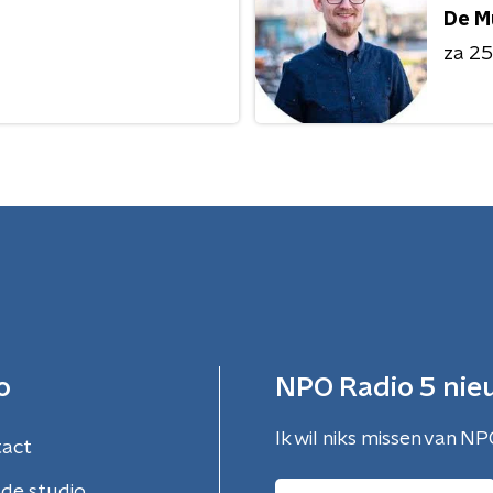
De M
za 25 
o
NPO Radio 5 nie
Ik wil niks missen van NP
tact
de studio