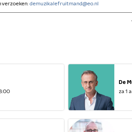
n verzoeken:
demuzikalefruitmand@eo.nl
De M
3:00
za 1 