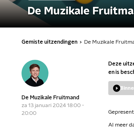
De Muzikale Fruitm
Gemiste uitzendingen
De Muzikale Fruitm
Deze uitz
en is bes
Binne
De Muzikale Fruitmand
za 13 januari 2024 18:00 -
Gepresent
20:00
Al meer da