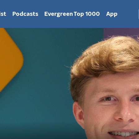
st
Podcasts
Evergreen Top 1000
App