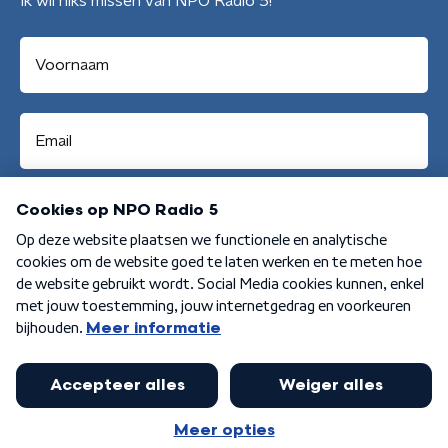
Ik wil niks missen van NPO Radio 5!
Aanmelden
Algemene voorwaarden
Privacybeleid
Cookiebeleid