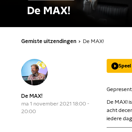
De MAX!
Gemiste uitzendingen
De MAX!
Speel
Gepresent
De MAX!
De MAX! is
ma 1 november 2021 18:00 -
acht decen
20:00
iedere dag