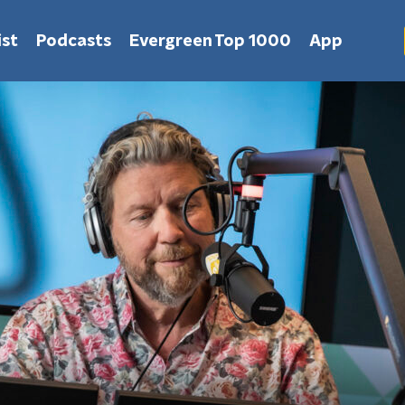
st
Podcasts
Evergreen Top 1000
App