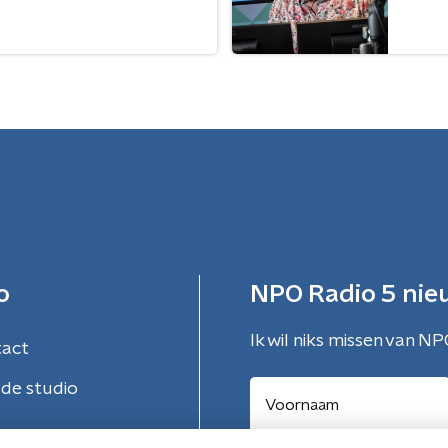
o
NPO Radio 5 nie
Ik wil niks missen van NP
tact
de studio