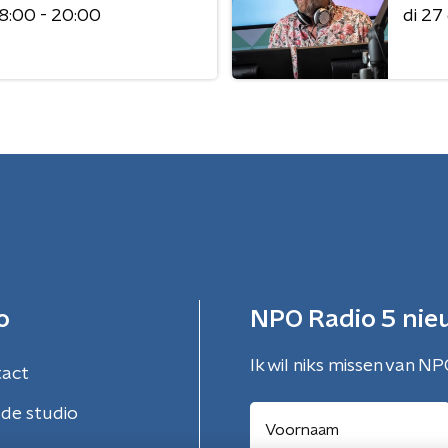
8:00 - 20:00
di 2
o
NPO Radio 5 nie
Ik wil niks missen van NP
tact
de studio