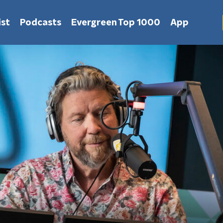
st
Podcasts
Evergreen Top 1000
App