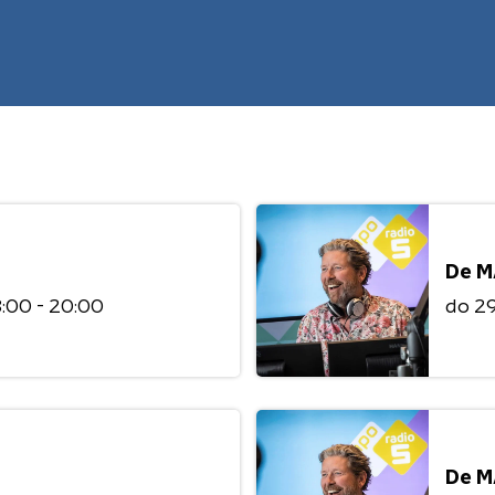
De M
8:00 - 20:00
do 2
De M