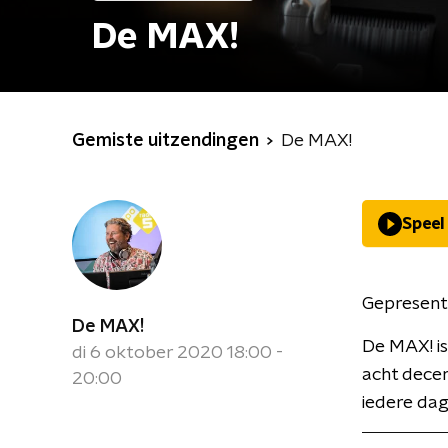
De MAX!
Gemiste uitzendingen
De MAX!
Speel
Gepresent
De MAX!
De MAX! is
di 6 oktober 2020 18:00 -
acht decen
20:00
iedere dag