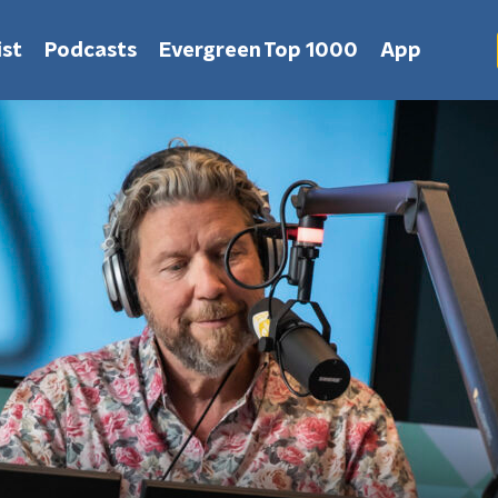
st
Podcasts
Evergreen Top 1000
App