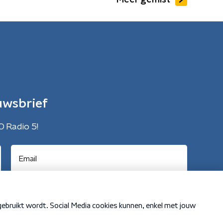
Meer gemist
uwsbrief
O Radio 5!
Cookiebeleid