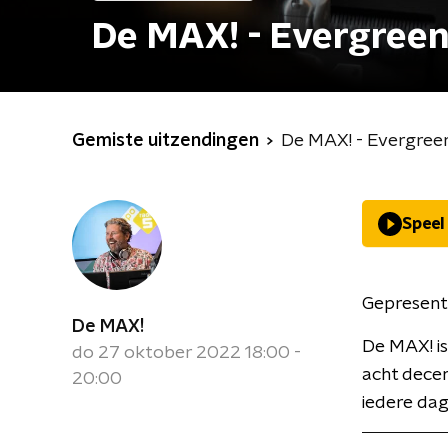
De MAX! - Evergree
Gemiste uitzendingen
De MAX! - Evergre
Speel
Gepresent
De MAX!
De MAX! is
do 27 oktober 2022 18:00 -
acht decen
20:00
iedere dag