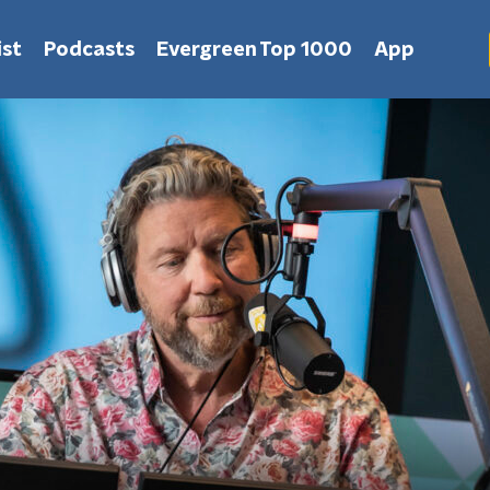
st
Podcasts
Evergreen Top 1000
App