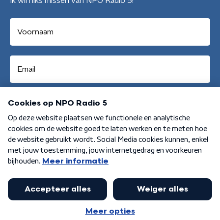
Ik wil niks missen van NPO Radio 5!
Aanmelden
Algemene voorwaarden
Privacybeleid
Cookiebeleid