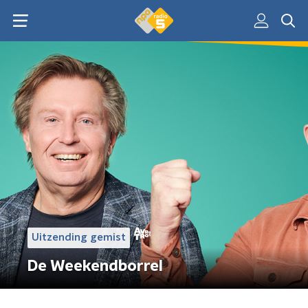
Uitzending gemist
De Weekendborrel