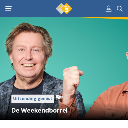
Uitzending gemist
De Weekendborrel