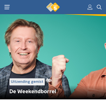
Uitzending gemist
De Weekendborrel