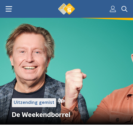
Uitzending gemist
De Weekendborrel