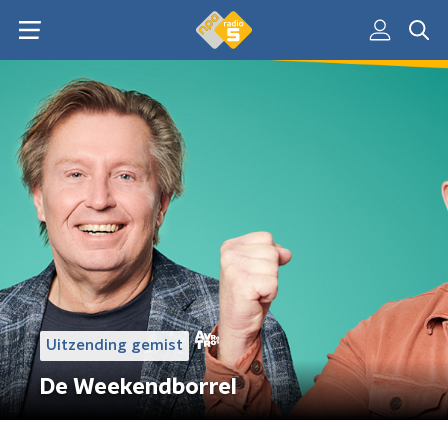
Uitzending gemist
De Weekendborrel