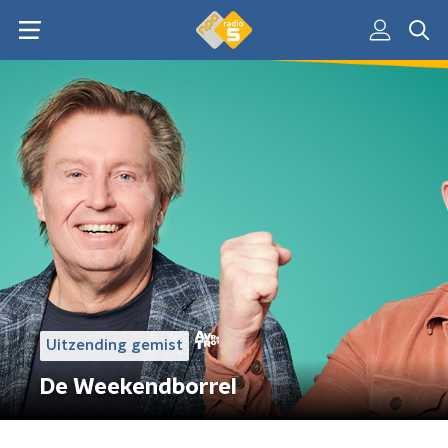
Uitzending gemist
De Weekendborrel