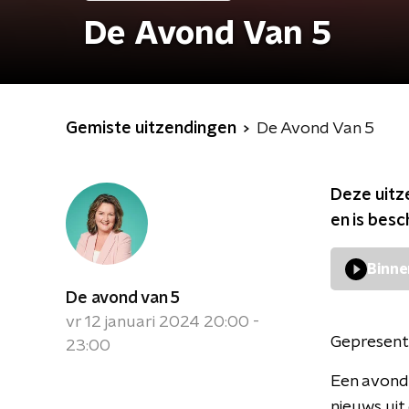
De Avond Van 5
Gemiste uitzendingen
De Avond Van 5
Deze uitz
en is bes
Binne
De avond van 5
vr 12 januari 2024 20:00 -
Gepresent
23:00
Een avondv
nieuws uit 