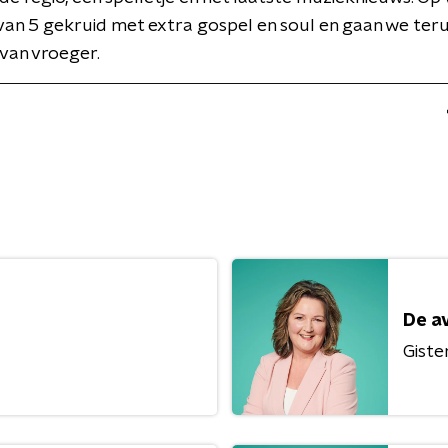
an 5 gekruid met extra gospel en soul en gaan we ter
van vroeger.
De a
Giste