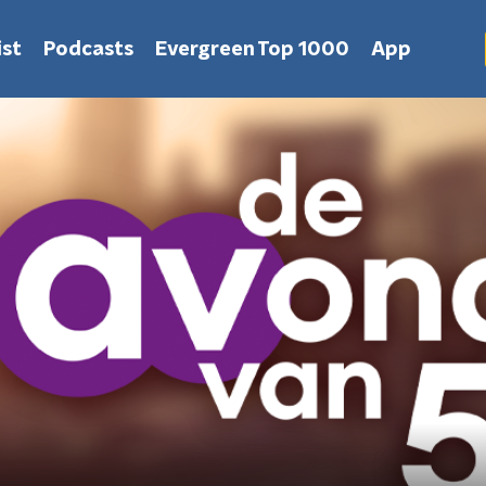
st
Podcasts
Evergreen Top 1000
App