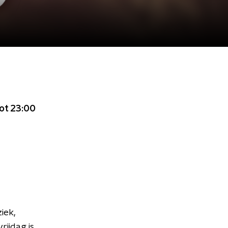
tot 23:00
iek,
rijdag is