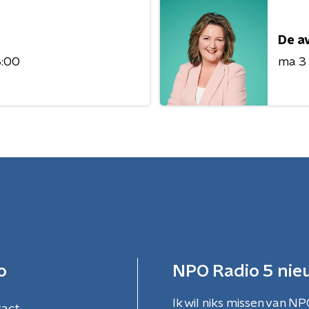
De a
3:00
ma 3
o
NPO Radio 5 nie
Ik wil niks missen van NP