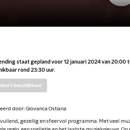
ending staat gepland voor
12 januari 2024 van 20:00 
chikbaar rond
23:30
uur.
nkort beschikbaar
eerd door:
Giovanca Ostiana
ullend, gezellig en sfeervol programma. Met veel muz
de regio, een spelletje en het laatste muzieknieuws. Op v