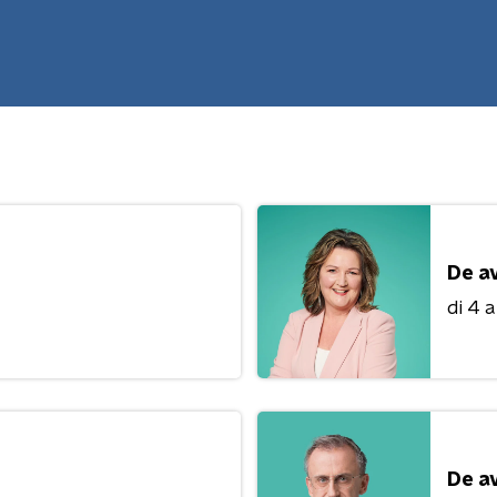
De a
di 4 
De a