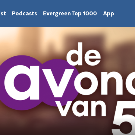
st
Podcasts
Evergreen Top 1000
App