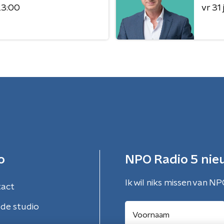
23:00
vr 31 j
o
NPO Radio 5 nie
Ik wil niks missen van NP
tact
de studio