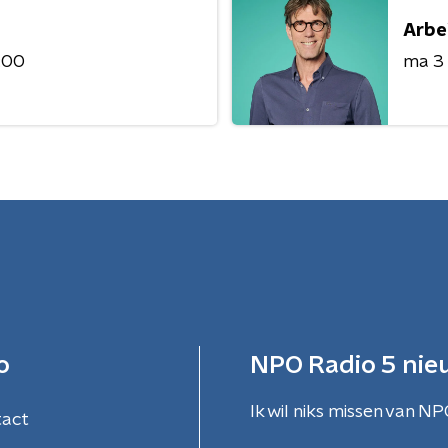
Arbe
:00
ma 3
o
NPO Radio 5 nie
Ik wil niks missen van NP
tact