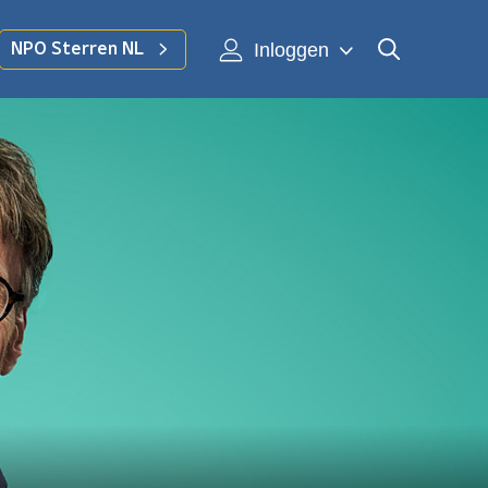
Inloggen
NPO Sterren NL