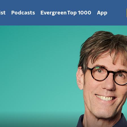
st
Podcasts
Evergreen Top 1000
App