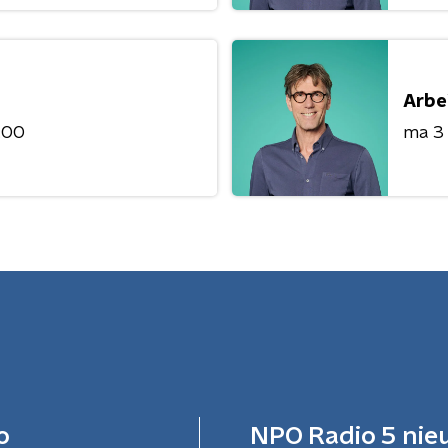
Arbe
:00
ma 3
o
NPO Radio 5 nie