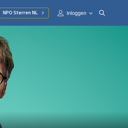
Inloggen
NPO Sterren NL