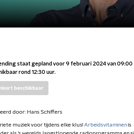
ending staat gepland voor
9 februari 2024 van 09:00 
chikbaar rond
12:30
uur.
nkort beschikbaar
eerd door:
Hans Schiffers
iete muziek voor tijdens elke klus!
Arbeidsvitaminen
is
der als 's werelds langstlopende radioprogramma en s