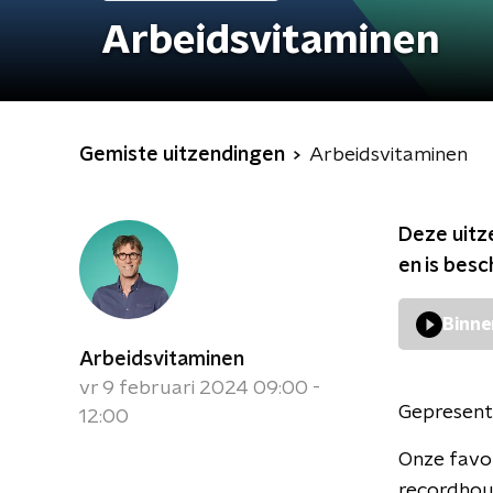
Arbeidsvitaminen
Gemiste uitzendingen
Arbeidsvitaminen
Deze uitz
en is bes
Binne
Arbeidsvitaminen
vr 9 februari 2024 09:00 -
Gepresent
12:00
Onze favor
recordhou