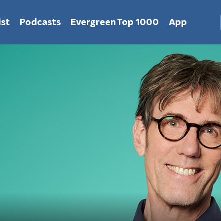
st
Podcasts
Evergreen Top 1000
App