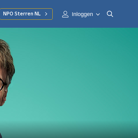
Inloggen
NPO Sterren NL