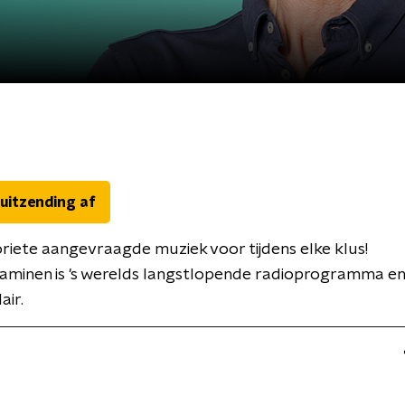
 uitzending af
iete aangevraagde muziek voor tijdens elke klus!
aminen is 's werelds langstlopende radioprogramma en 
air.