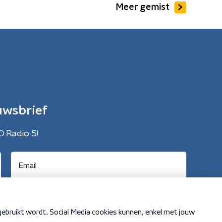
Meer gemist
uwsbrief
O Radio 5!