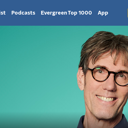
st
Podcasts
Evergreen Top 1000
App