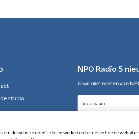
o
NPO Radio 5 nie
Ik wil niks missen van NP
tact
de studio
Aanmelden