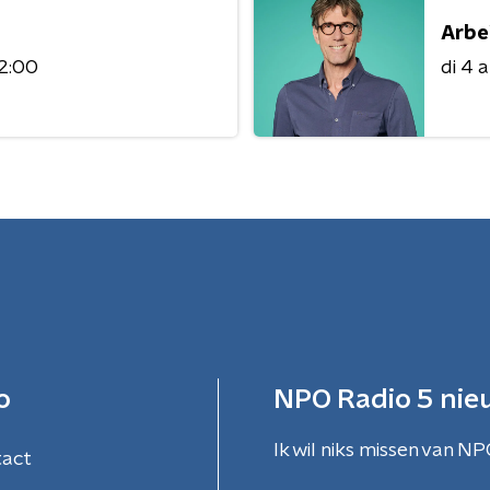
Arbe
12:00
di 4 
o
NPO Radio 5 nie
Ik wil niks missen van NP
tact