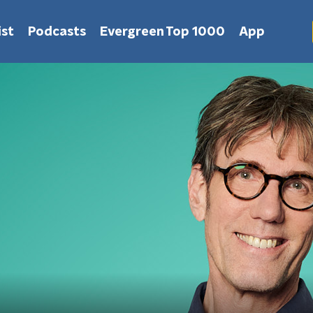
st
Podcasts
Evergreen Top 1000
App