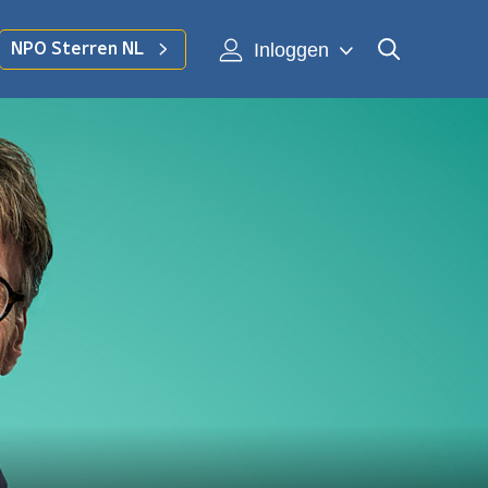
Inloggen
NPO Sterren NL