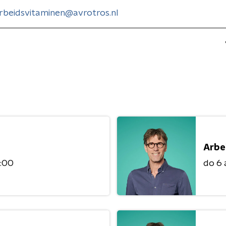
rbeidsvitaminen@avrotros.nl
Arbe
2:00
do 6