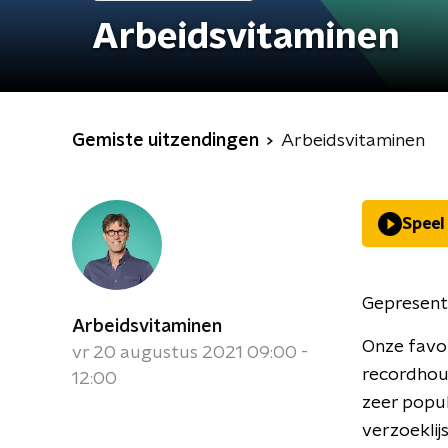
Arbeidsvitaminen
Gemiste uitzendingen
Arbeidsvitaminen
Speel
Gepresent
Arbeidsvitaminen
Onze favor
vr 20 augustus 2021 09:00 -
recordhou
12:00
zeer popul
verzoeklij