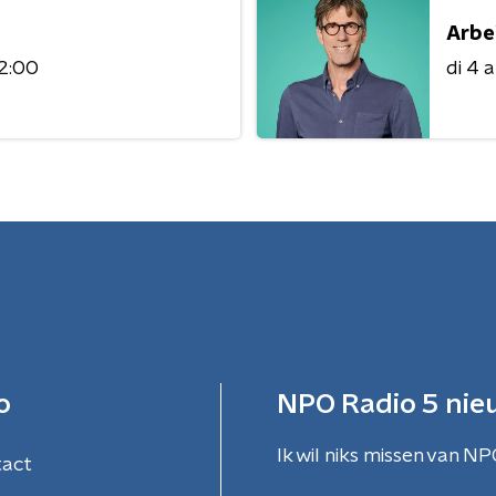
Arbe
12:00
di 4 
o
NPO Radio 5 nie
Ik wil niks missen van NP
tact