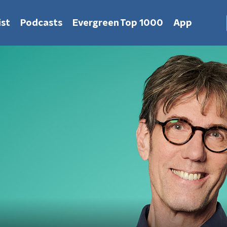
st
Podcasts
Evergreen Top 1000
App