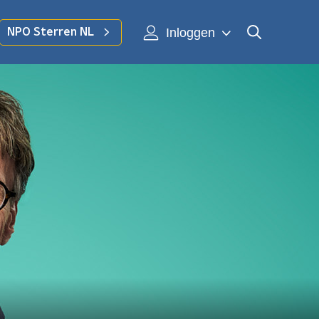
Inloggen
NPO Sterren NL