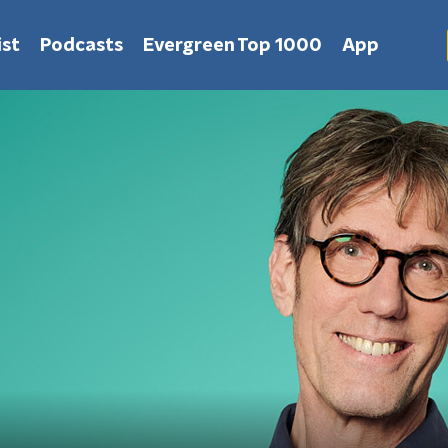
st
Podcasts
Evergreen Top 1000
App