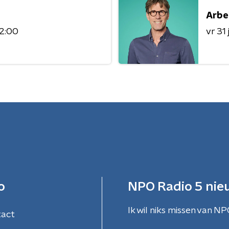
Arbe
12:00
vr 31 j
o
NPO Radio 5 nie
Ik wil niks missen van NP
tact