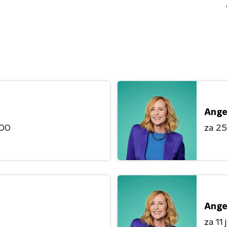
Ange
:00
za 25 
Ange
za 11 j