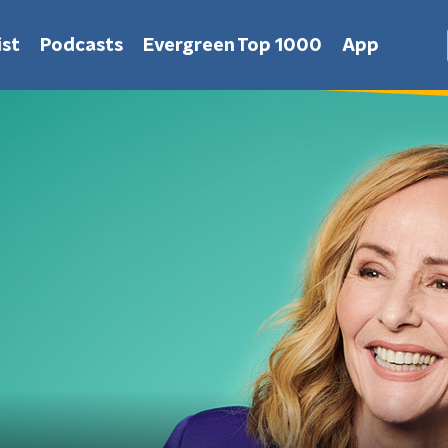
st
Podcasts
Evergreen Top 1000
App