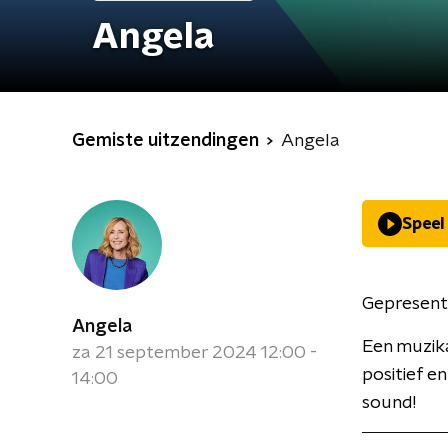
Angela
Gemiste uitzendingen
Angela
Speel
Gepresent
Angela
Een muzik
za 21 september 2024 12:00 -
positief e
14:00
sound!