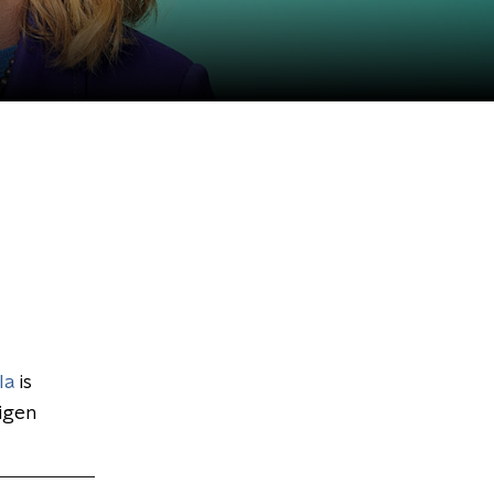
la
is
igen